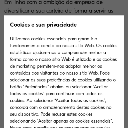
Em linha com a ambição da empresa de
diversificar a sua carteira de forma a servir as
necessidades dos clientes em constante evolução,
Cookies e sua privacidade
Michael Powell, Director de Produtos de Software
da Kyocera Document Solutions Europe acredita
Utilizamos cookies essenciais para garantir o
que esta nova adição reforça significativamente a
funcionamento correto do nosso sítio Web. Os cookies
estatísticos ajudam-nos a compreender melhor a
carteira inovadora da Kyocera:
forma como o nosso sítio Web é utilizado e os cookies
de marketing permitem-nos adaptar melhor os
"O software continua a representar um importante
conteúdos aos visitantes do nosso sítio Web. Pode
pivot no nosso plano estratégico global para os
selecionar as suas preferências de cookies utilizando o
próximos anos, dada a crescente procura de
botão “Preferências” abaixo, ou selecionar “Aceitar
soluções digitais e automação em todo o mundo.
todos os cookies” para continuar com todos os
cookies. Ao selecionar “Aceitar todos os cookies”,
Os sistemas inteligentes de gestão da informação
concorda com o armazenamento destes cookies no
são uma força motriz por detrás do crescimento
seu dispositivo. Pode recusar estes cookies
desta procura".
selecionando “Aceitar apenas os cookies essenciais”.