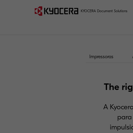
KYOCERA Document Solutions
Impressoras
The rig
A Kyocera
para
impulsi