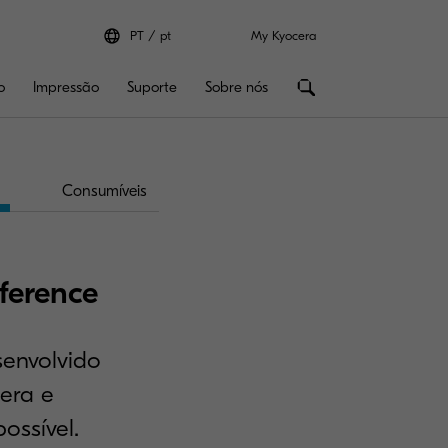
PT
pt
My Kyocera
o
Impressão
Suporte
Sobre nós
Consumíveis
ference
senvolvido
era e
ossível.