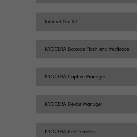
Internet Fax Kit
KYOCERA Barcode Flash and Multicode
KYOCERA Capture Manager
KYOCERA Device Manager
KYOCERA Fleet Services