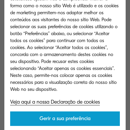
em detalhes as etiquetas ambientais de nossas
forma como o nosso sítio Web é utilizado e os cookies
impressoras ECOSYS e o que estamos a fazer
de marketing permitem-nos adaptar melhor os
conteúdos aos visitantes do nosso sítio Web. Pode
para proteger o ambiente nos nossos edifícios
selecionar as suas preferências de cookies utilizando o
limpos e ecológicos.
botão “Preferências” abaixo, ou selecionar “Aceitar
todos os cookies” para continuar com todos os
Ação em energia
cookies. Ao selecionar “Aceitar todos os cookies”,
concorda com o armazenamento destes cookies no
seu dispositivo. Pode recusar estes cookies
Estamos combinar a nossa liderança na inovação
selecionando “Aceitar apenas os cookies essenciais”.
Neste caso, permite-nos colocar apenas os cookies
com a RSE para acelerar o ritmo da mudança
necessários para a visualização correta do nosso sítio
dos combustíveis fósseis para as energias
renováveis. Desenvolvido com uma start-up em
Veja aqui a nossa Declaração de cookies
Kyoto, o Tommykaira ZZ é um carro esportivo
elétrico conceitual que apresenta nossas
Gerir a sua preferência
tecnologias em várias áreas, desde telas de
cristal líquido a espelhos retrovisores eletrônicos. E