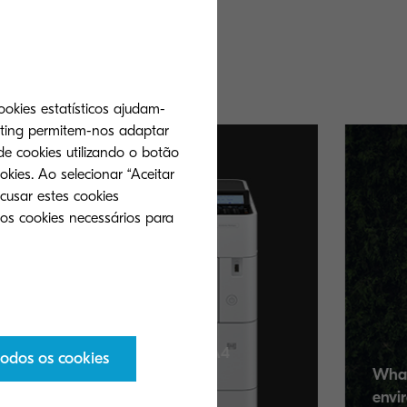
za a mais
omo para a
ookies estatísticos ajudam-
eting permitem-nos adaptar
de cookies utilizando o botão
okies. Ao selecionar “Aceitar
cusar estes cookies
 os cookies necessários para
ct A4
hrome ECOSYS
todos os cookies
p manage print
What does Kyocera do for the
iciently than
environment?