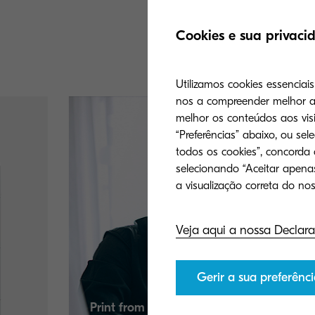
A aborda
Cookies e sua privaci
recente t
Utilizamos cookies essenciai
nos a compreender melhor a 
melhor os conteúdos aos visi
“Preferências” abaixo, ou sel
todos os cookies”, concorda
selecionando “Aceitar apenas
Veja aqui a nossa Declara
ECOSYS: Driving e
Gerir a sua preferênci
sustainability
 mobile to a Kyocera device.