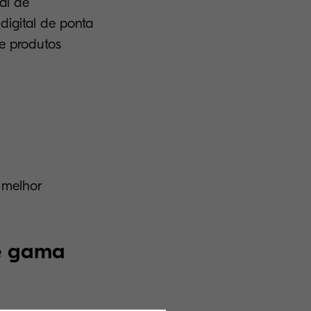
al de
digital de ponta
e produtos
 melhor
te gama