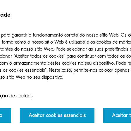
gem centrada no ambiente da Kyocera utili
dade
ecnologia para o bem do ambiente, bem c
eficiência do seu negócio.
s para garantir o funcionamento correto do nosso sítio Web. Os c
forma como o nosso sítio Web é utilizado e os cookies de mark
tantes do nosso sítio Web. Pode selecionar as suas preferências 
ecionar “Aceitar todos os cookies” para continuar com todos os co
 com o armazenamento destes cookies no seu dispositivo. Pode re
 os cookies essenciais”. Neste caso, permite-nos colocar apenas
Kyocera launches compa
ção de cookies
monochrome devices
A new range of A4 monoc
fficiency through
a
Aceitar cookies essenciais
Aceitar 
products is designed to hel
output more securely and eff