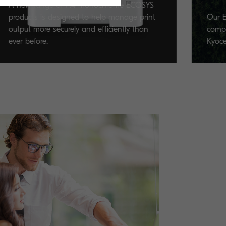
Our Environmental Policy, based up
company philosophy, dictates every 
Kyocera takes in the pursuit of produc