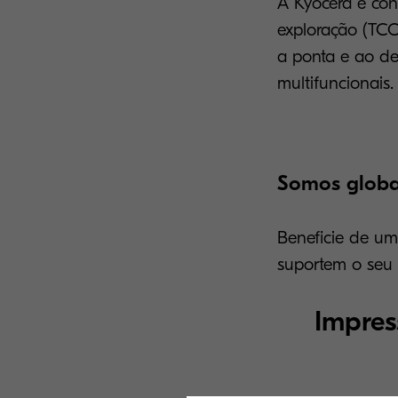
A Kyocera é con
exploração (TCO
a ponta e ao d
multifuncionais.
Somos globa
Beneficie de um
suportem o seu
Impres