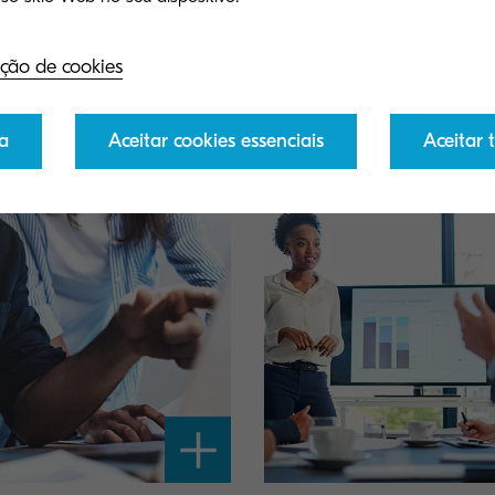
equilíbrio perfeito entre os dois é inestimáv
lcançar com êxito um escritório com menos
ção de cookies
a
Aceitar cookies essenciais
Aceitar 