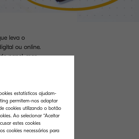
que leva o
ital ou online.
 de papel, mas
uso de papelada.
levando ao
 um caso claro a
s tenham
ookies estatísticos ajudam-
eting permitem-nos adaptar
de cookies utilizando o botão
okies. Ao selecionar “Aceitar
cusar estes cookies
 os cookies necessários para