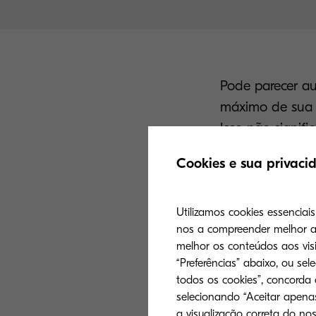
Pode parecer au
máximo de sua d
Isso não signif
que uma empresa
Cookies e sua privaci
O impacto de t
aumento da prod
ser considerado
Utilizamos cookies essenciai
nos a compreender melhor a 
relutado em fa
melhor os conteúdos aos visi
“Preferências” abaixo, ou sel
todos os cookies”, concorda
selecionando “Aceitar apenas