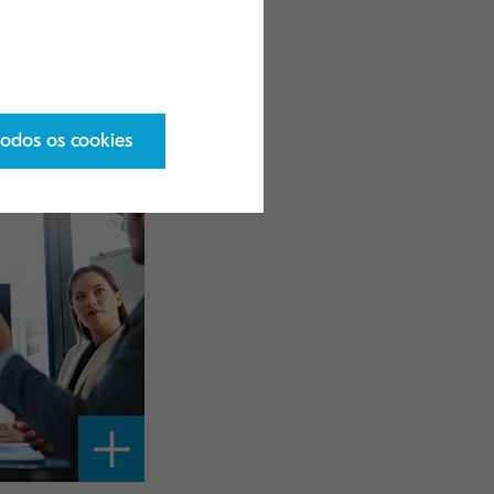
el no esforço
 papel.
todos os cookies