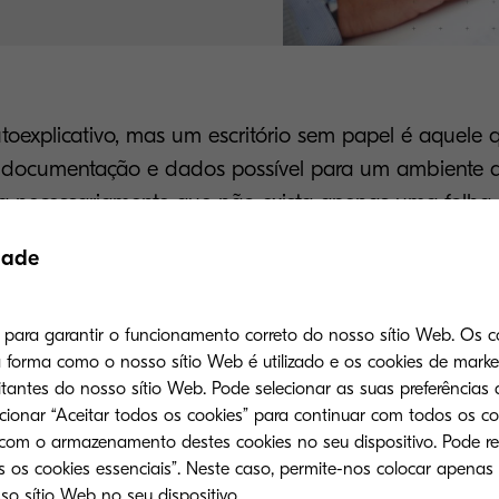
toexplicativo, mas um escritório sem papel é aquele 
ocumentação e dados possível para um ambiente dig
ica necessariamente que não exista apenas uma folha
 está fazendo um esforço conjunto para reduzir o 
dade
al transformação para um negócio pode ser enorme, 
utividade e maior satisfação do cliente, fornecendo
. No entanto, é compreensível que algumas empresa
s para garantir o funcionamento correto do nosso sítio Web. Os c
forma como o nosso sítio Web é utilizado e os cookies de mark
zer a mudança.
tantes do nosso sítio Web. Pode selecionar as suas preferências 
ecionar “Aceitar todos os cookies” para continuar com todos os co
Impressão ou digital?
 com o armazenamento destes cookies no seu dispositivo. Pode re
 os cookies essenciais”. Neste caso, permite-nos colocar apenas