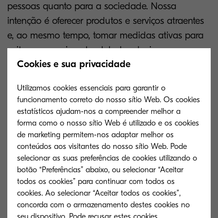
pessoas quanto para a sociedade. Nossa
intenção é oferecer produtos e serviços atraentes
e, ao mesmo tempo, tomar medidas ativas para
evitar o aquecimento global, reduzir o
Cookies e sua privacidade
desperdício, promover a eficiência energética e
usar os recursos naturais da maneira mais
Utilizamos cookies essenciais para garantir o
eficiente possível.
funcionamento correto do nosso sítio Web. Os cookies
estatísticos ajudam-nos a compreender melhor a
A Carta Ambiental da
forma como o nosso sítio Web é utilizado e os cookies
de marketing permitem-nos adaptar melhor os
KYOCERA
conteúdos aos visitantes do nosso sítio Web. Pode
selecionar as suas preferências de cookies utilizando o
botão “Preferências” abaixo, ou selecionar “Aceitar
Vários fatores podem levar ao desperdício
todos os cookies” para continuar com todos os
durante a produção. No entanto, esse desperdício
cookies. Ao selecionar “Aceitar todos os cookies”,
pode ser reduzido a (quase) zero se todas as
concorda com o armazenamento destes cookies no
seu dispositivo. Pode recusar estes cookies