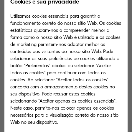
make working together on a project simple and
Cookies e sua privacidade
also help to ensure the most powerful results
Utilizamos cookies essenciais para garantir o
possible.
funcionamento correto do nosso sítio Web. Os cookies
estatísticos ajudam-nos a compreender melhor a
Combining in this way leads to a clear and direct
forma como o nosso sítio Web é utilizado e os cookies
impact for the company, who benefits from a
de marketing permitem-nos adaptar melhor os
more creative workforce that works more
conteúdos aos visitantes do nosso sítio Web. Pode
selecionar as suas preferências de cookies utilizando o
efficiently and as a result cuts costs. Beyond that
botão “Preferências” abaixo, ou selecionar “Aceitar
though, staff are more motivated when working
todos os cookies” para continuar com todos os
on collaborative projects and feel happier in the
cookies. Ao selecionar “Aceitar todos os cookies”,
long-term, particularly amongst the younger
concorda com o armazenamento destes cookies no
seu dispositivo. Pode recusar estes cookies
generation of the workforce. As such, productivity
selecionando “Aceitar apenas os cookies essenciais”.
increases even further and management can
Neste caso, permite-nos colocar apenas os cookies
ensure that everyone throughout the
necessários para a visualização correta do nosso sítio
organisation is satisfied with the working
environment.