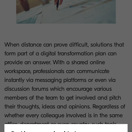
When distance can prove difficult, solutions that
form part of a digital transformation plan can
provide an answer. With a shared online
workspace, professionals can communicate
instantly via messaging platforms or even via
discussion forums which encourage various
members of the team to get involved and pitch
their thoughts, ideas and opinions. Regardless of
whether every colleague involved is in the same
office, department or even country, such tools