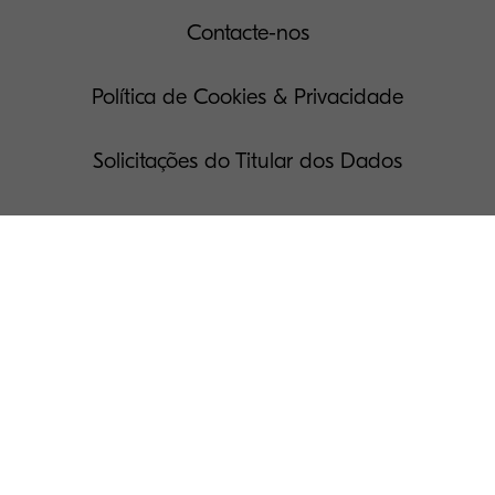
Contacte-nos
Política de Cookies & Privacidade
Solicitações do Titular dos Dados
Termos de Uso
Governança Corporativa
Notas legais
Gerir seus Cookies
Notícias