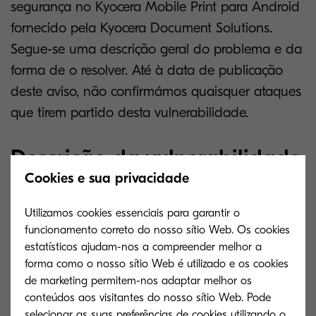
segurança no Kyocera Mobile Print para Android
fornecido pela Kyocera Document Solutions.
Segue-se uma descrição geral do problema e da
forma de o resolver. Até à data de publicação
deste aviso, não confirmámos quaisquer ataques
que tirem partido desta vulnerabilidade.
Descrição da vulnerabilidade
Cookies e sua privacidade
A classe de aplicação do Kyocera Mobile Print
Utilizamos cookies essenciais para garantir o
permite a transmissão de dados a partir de
funcionamento correto do nosso sítio Web. Os cookies
aplicações móveis maliciosas de terceiros, o que
estatísticos ajudam-nos a compreender melhor a
forma como o nosso sítio Web é utilizado e os cookies
pode resultar no descarregamento de ficheiros
de marketing permitem-nos adaptar melhor os
maliciosos.
conteúdos aos visitantes do nosso sítio Web. Pode
Além disso, utilizando a funcionalidade do
selecionar as suas preferências de cookies utilizando o