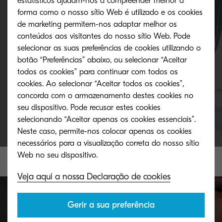
estatísticos ajudam-nos a compreender melhor a
forma como o nosso sítio Web é utilizado e os cookies
de marketing permitem-nos adaptar melhor os
Simply click below to begin the purchasing
conteúdos aos visitantes do nosso sítio Web. Pode
process and take efficiency to the next level.
selecionar as suas preferências de cookies utilizando o
botão “Preferências” abaixo, ou selecionar “Aceitar
todos os cookies” para continuar com todos os
cookies. Ao selecionar “Aceitar todos os cookies”,
Buy now
concorda com o armazenamento destes cookies no
seu dispositivo. Pode recusar estes cookies
selecionando “Aceitar apenas os cookies essenciais”.
Neste caso, permite-nos colocar apenas os cookies
necessários para a visualização correta do nosso sítio
Veja aqui a nossa Declaração de cookies
Gerir a sua preferência