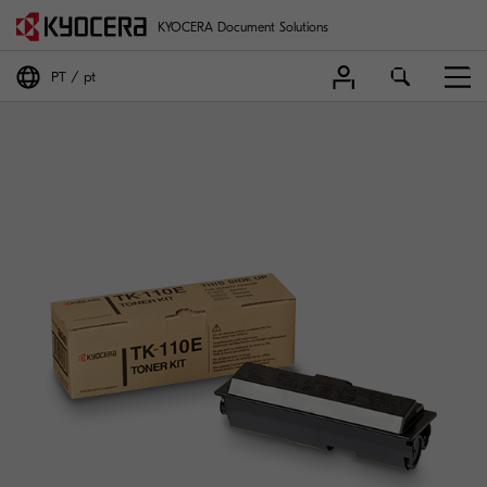
KYOCERA Document Solutions
PT
pt