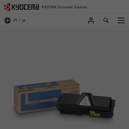
KYOCERA Document Solutions
PT
pt