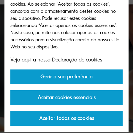
cookies. Ao selecionar “Aceitar todos os cookies”,
concorda com o armazenamento destes cookies no
seu dispositivo. Pode recusar estes cookies
selecionando “Aceitar apenas os cookies essenciais”.
Devolva o seu toner vazio
Neste caso, permite-nos colocar apenas os cookies
necessários para a visualização correta do nosso sítio
O programa de reciclagem de toner da
Veja aqui a nossa Declaração de cookies
KYOCERA permite que as organizações
devolvam os toners de várias maneiras.
Gerir a sua preferência
Descubra
Aceitar cookies essenciais
Aceitar todos os cookies