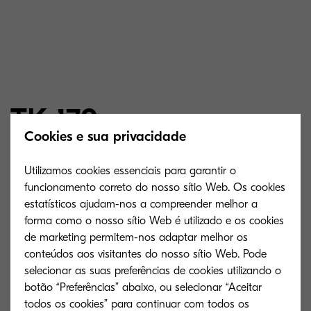
TK-170
Cookies e sua privacidade
Utilizamos cookies essenciais para garantir o
Toner microfino para 7.200 páginas de acordo
funcionamento correto do nosso sítio Web. Os cookies
com ISO/IEC 19752 A capacidade do toner inicial
estatísticos ajudam-nos a compreender melhor a
é de 2.300 páginas, de acordo com ISO/IEC
forma como o nosso sítio Web é utilizado e os cookies
de marketing permitem-nos adaptar melhor os
19752
conteúdos aos visitantes do nosso sítio Web. Pode
selecionar as suas preferências de cookies utilizando o
botão “Preferências” abaixo, ou selecionar “Aceitar
todos os cookies” para continuar com todos os