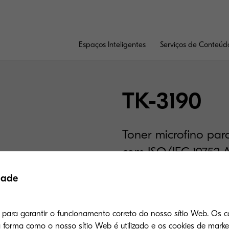
Espaços Inteligentes
Serviços de Conteúd
TK-3190
Toner microfino pa
com ISO/IEC 19752 A
de 10.000 páginas 
dade
acima
s para garantir o funcionamento correto do nosso sítio Web. Os c
forma como o nosso sítio Web é utilizado e os cookies de mark