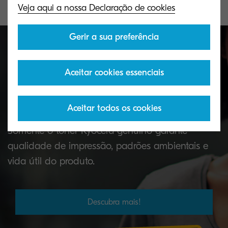
Veja aqui a nossa Declaração de cookies
Gerir a sua preferência
Aceitar cookies essenciais
Por que usar o toner genuíno
KYOCERA?
Aceitar todos os cookies
Somente o toner Kyocera genuíno garante
qualidade de impressão, padrões ambientais e
vida útil do produto.
Descubra mais!