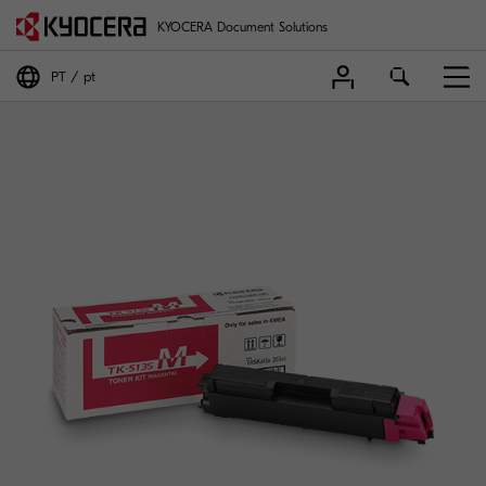
KYOCERA Document Solutions
PT
pt