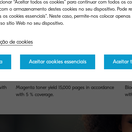
ecionar “Aceitar todos os cookies” para continuar com todos os co
 com o armazenamento destes cookies no seu dispositivo. Pode re
 os cookies essenciais”. Neste caso, permite-nos colocar apenas
ção de cookies
a
Aceitar cookies essenciais
Aceitar 
TK-8305M
TK
with
Magenta toner yield 15,000 pages in accordance
Bla
with 5 % coverage.
wit