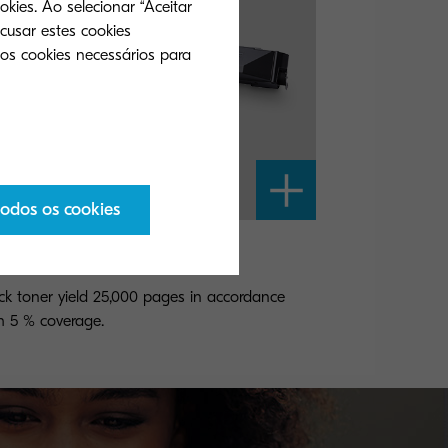
okies. Ao selecionar “Aceitar
cusar estes cookies
 os cookies necessários para
todos os cookies
-8305K
ck toner yield 25,000 pages in accordance
h 5 % coverage.