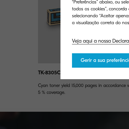
“Preferências” abaixo, ou sel
todos os cookies”, concorda
selecionando “Aceitar apenas
Veja aqui a nossa Declara
Gerir a sua preferênci
TK-8305C
Cyan toner yield 15,000 pages in accordance 
5 % coverage.