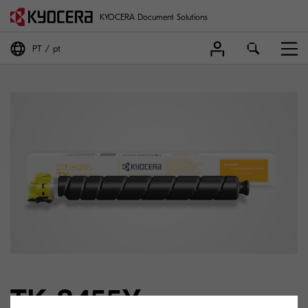
KYOCERA Document Solutions
PT
pt
TK-8455Y