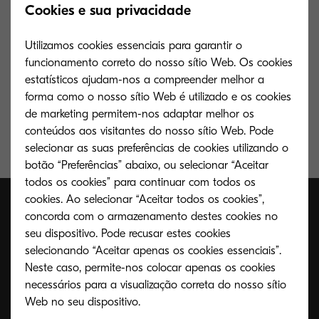
Cookies e sua privacidade
Utilizamos cookies essenciais para garantir o
Toner amarelo para 12.000 páginas. Rendimento
funcionamento correto do nosso sítio Web. Os cookies
médio de toner contínuo de acordo com uma
estatísticos ajudam-nos a compreender melhor a
cobertura de 5% A4.
forma como o nosso sítio Web é utilizado e os cookies
de marketing permitem-nos adaptar melhor os
conteúdos aos visitantes do nosso sítio Web. Pode
selecionar as suas preferências de cookies utilizando o
botão “Preferências” abaixo, ou selecionar “Aceitar
todos os cookies” para continuar com todos os
cookies. Ao selecionar “Aceitar todos os cookies”,
concorda com o armazenamento destes cookies no
seu dispositivo. Pode recusar estes cookies
selecionando “Aceitar apenas os cookies essenciais”.
Neste caso, permite-nos colocar apenas os cookies
necessários para a visualização correta do nosso sítio