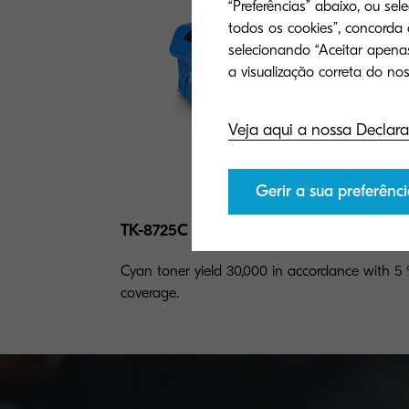
“Preferências” abaixo, ou sel
todos os cookies”, concorda
selecionando “Aceitar apenas
Veja aqui a nossa Declara
Gerir a sua preferênci
TK-8725C
Cyan toner yield 30,000 in accordance with 5
coverage.