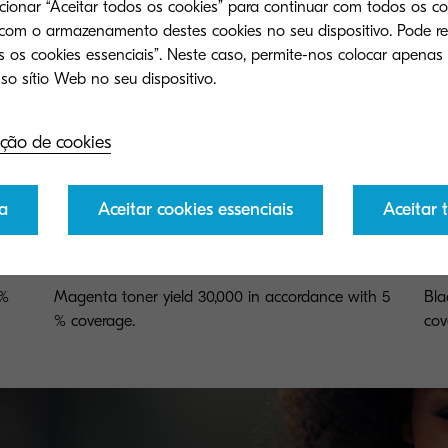
ecionar “Aceitar todos os cookies” para continuar com todos os co
 com o armazenamento destes cookies no seu dispositivo. Pode re
 os cookies essenciais”. Neste caso, permite-nos colocar apenas
ção de cookies
a
Aceitar cookies essenciais
Aceitar 
TK-8725M
TK
 %
Magenta toner yield 30,000 in accordance with 5
Bla
% coverage.
cov