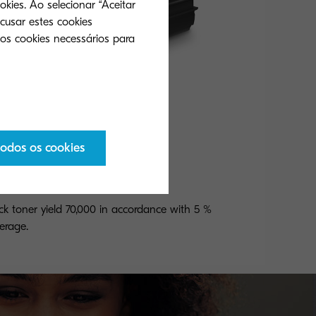
okies. Ao selecionar “Aceitar
cusar estes cookies
 os cookies necessários para
todos os cookies
-8725K
ck toner yield 70,000 in accordance with 5 %
erage.