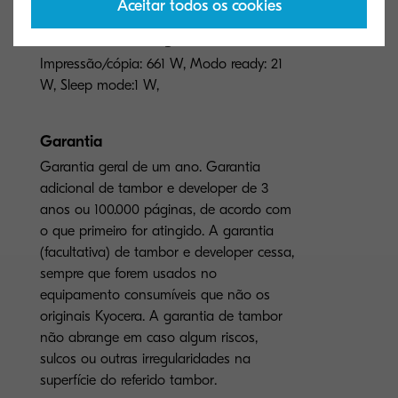
Aceitar todos os cookies
Consumo de energia
Impressão/cópia: 661 W, Modo ready: 21
W, Sleep mode:1 W,
Garantia
Garantia geral de um ano. Garantia
adicional de tambor e developer de 3
anos ou 100.000 páginas, de acordo com
o que primeiro for atingido. A garantia
(facultativa) de tambor e developer cessa,
sempre que forem usados no
equipamento consumíveis que não os
originais Kyocera. A garantia de tambor
não abrange em caso algum riscos,
sulcos ou outras irregularidades na
superfície do referido tambor.