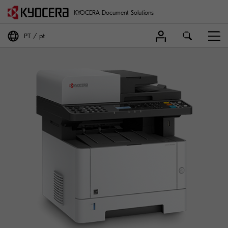
KYOCERA Document Solutions
PT
pt