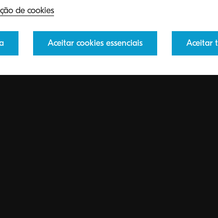
Suporte de impressão móvel
ção de cookies
Até 6 entradas de papel p
a
Aceitar cookies essenciais
Aceitar 
Baixo consumo energético
Custo de impressão muito