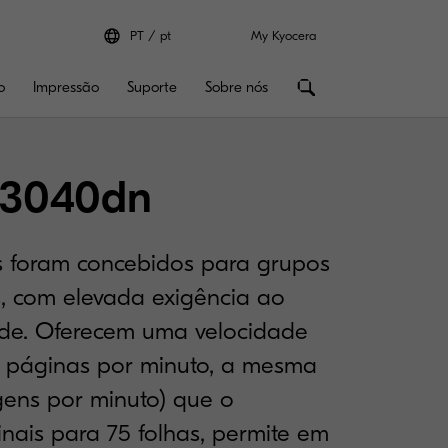
PT
pt
My Kyocera
o
Impressão
Suporte
Sobre nós
3040dn
is foram concebidos para grupos
s, com elevada exigência ao
ade. Oferecem uma velocidade
 páginas por minuto, a mesma
gens por minuto) que o
inais para 75 folhas, permite em