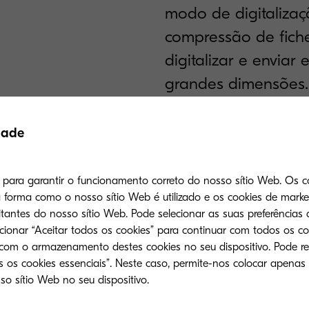
modo de digitalizaç
compressão de fiche
digitalizar e enviar
grandes dimensões.
ECOSYS® da Kyocera
permitem atingir cu
dade
como também reduz
impacto ambiental n
s para garantir o funcionamento correto do nosso sítio Web. Os c
forma como o nosso sítio Web é utilizado e os cookies de mark
tantes do nosso sítio Web. Pode selecionar as suas preferências 
Até 40 páginas por minu
ecionar “Aceitar todos os cookies” para continuar com todos os co
 com o armazenamento destes cookies no seu dispositivo. Pode re
Impressão duplex, cópia, d
 os cookies essenciais”. Neste caso, permite-nos colocar apenas
Alimentador inversor de o