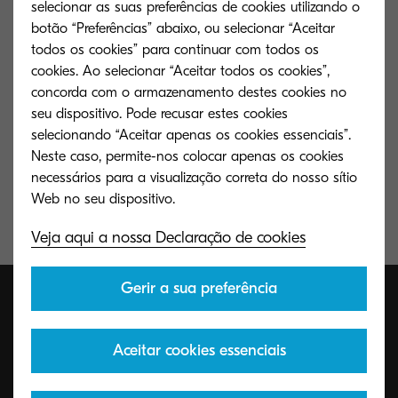
selecionar as suas preferências de cookies utilizando o
Painel táctil a cores para maior facilidade de utilização
botão “Preferências” abaixo, ou selecionar “Aceitar
todos os cookies” para continuar com todos os
Até 3 alimentadores em opção para uma alimentação
cookies. Ao selecionar “Aceitar todos os cookies”,
de 2.100 folhas
concorda com o armazenamento destes cookies no
seu dispositivo. Pode recusar estes cookies
Elevada segurança através das funcionalidades SSL, IP
selecionando “Aceitar apenas os cookies essenciais”.
sec e impressão privada
Neste caso, permite-nos colocar apenas os cookies
necessários para a visualização correta do nosso sítio
Plataforma de soluções HyPAS permite customizações
Custo de impressão muito baixo para o seu segmento
Veja aqui a nossa Declaração de cookies
Gerir a sua preferência
Aceitar cookies essenciais