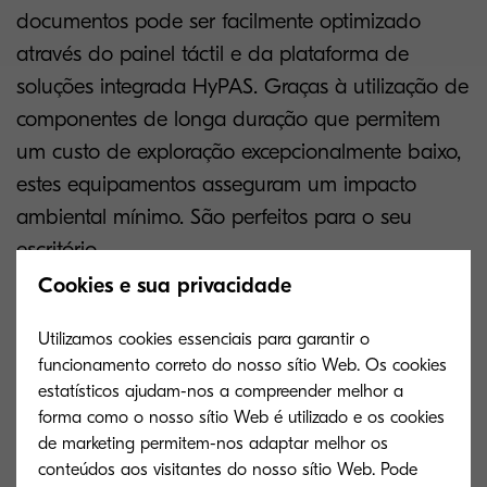
documentos pode ser facilmente optimizado
através do painel táctil e da plataforma de
soluções integrada HyPAS. Graças à utilização de
componentes de longa duração que permitem
um custo de exploração excepcionalmente baixo,
estes equipamentos asseguram um impacto
ambiental mínimo. São perfeitos para o seu
escritório.
Cookies e sua privacidade
Até 40 páginas por minuto A 4
Utilizamos cookies essenciais para garantir o
funcionamento correto do nosso sítio Web. Os cookies
Primeira cópia em 7 segundos ou menos
estatísticos ajudam-nos a compreender melhor a
forma como o nosso sítio Web é utilizado e os cookies
Impressão duplex, cópia e digitalização standard
de marketing permitem-nos adaptar melhor os
Controlador de 800 MHz, 1 GB RAM, Gigabit Interface
conteúdos aos visitantes do nosso sítio Web. Pode