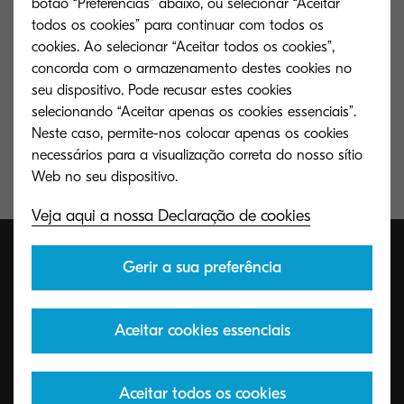
botão “Preferências” abaixo, ou selecionar “Aceitar
todos os cookies” para continuar com todos os
Opções de manuseamento de papel incluindo “booklet
cookies. Ao selecionar “Aceitar todos os cookies”,
tri-folding”
concorda com o armazenamento destes cookies no
seu dispositivo. Pode recusar estes cookies
Funções de segurança melhoradas: Data Security Kit
selecionando “Aceitar apenas os cookies essenciais”.
opcional, Guard Copy Kit e USB IC Card Reader
Neste caso, permite-nos colocar apenas os cookies
necessários para a visualização correta do nosso sítio
Componentes de longa duração para maior eficiência e
fiabilidade
Veja aqui a nossa Declaração de cookies
Gerir a sua preferência
Aceitar cookies essenciais
Aceitar todos os cookies