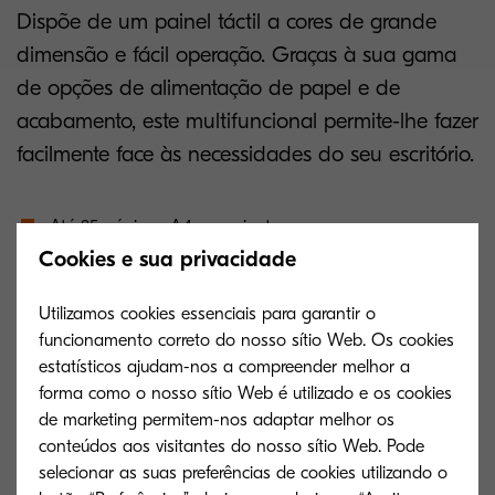
Dispõe de um painel táctil a cores de grande
dimensão e fácil operação. Graças à sua gama
de opções de alimentação de papel e de
acabamento, este multifuncional permite-lhe fazer
facilmente face às necessidades do seu escritório.
Até 35 páginas A4 por minuto
Cookies e sua privacidade
1 GB RAM + 160 GB de disco rígido
Utilizamos cookies essenciais para garantir o
Impressão de rede e scanner a cores standard
funcionamento correto do nosso sítio Web. Os cookies
estatísticos ajudam-nos a compreender melhor a
Funções de fax expansíveis; dual fax, fax de rede e
forma como o nosso sítio Web é utilizado e os cookies
internet fax
de marketing permitem-nos adaptar melhor os
conteúdos aos visitantes do nosso sítio Web. Pode
Scanning duplex opcional para 175 folhas (uma só
passagem); até 160 imagens por minuto (network
selecionar as suas preferências de cookies utilizando o
scanning)