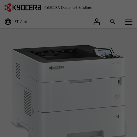
KYOCERA Document Solutions
PT
pt