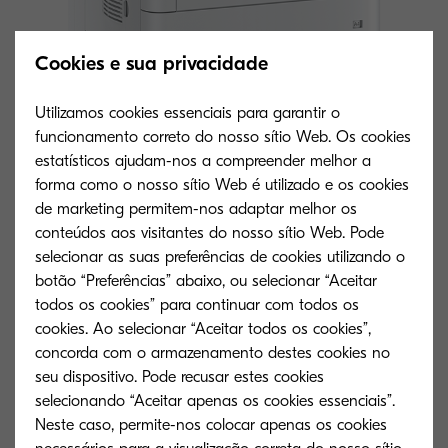
Cookies e sua privacidade
Utilizamos cookies essenciais para garantir o
funcionamento correto do nosso sítio Web. Os cookies
estatísticos ajudam-nos a compreender melhor a
Tipo geral
forma como o nosso sítio Web é utilizado e os cookies
de marketing permitem-nos adaptar melhor os
IMPRESSORA MONOCROMÁTICA PARA
conteúdos aos visitantes do nosso sítio Web. Pode
FORMATOS A4
selecionar as suas preferências de cookies utilizando o
botão “Preferências” abaixo, ou selecionar “Aceitar
Velocidade do motor
todos os cookies” para continuar com todos os
cookies. Ao selecionar “Aceitar todos os cookies”,
Até 50 páginas por minuto (ppm) em A4;
concorda com o armazenamento destes cookies no
35,5 ppm em duplex
seu dispositivo. Pode recusar estes cookies
selecionando “Aceitar apenas os cookies essenciais”.
Tempo de aquecimento
Neste caso, permite-nos colocar apenas os cookies
Aproximadamente 20 segundos ou