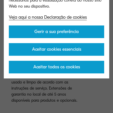
necessários para a visualização correta do nosso sítio
menos
Veja aqui a nossa Declaração de cookies
Consumo de energia
Impressão: 652 W, Stand-by: 9 W,
Gerir a sua preferência
Repouso (Ecopower): 0.5 W
Aceitar cookies essenciais
Garantia
Garantia padrão de 1 ano **A KYOCERA
garante o tambor e o revelador por 3
Aceitar todos os cookies
anos ou 500.000 páginas (o que ocorrer
primeiro), desde que cada dispositivo seja
usado e limpo de acordo com as
instruções de serviço. Extensões de
garantia no local de até 5 anos
disponíveis para produtos e opcionais.