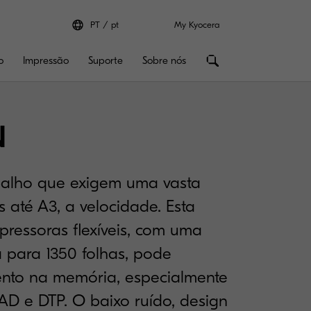
PT
pt
My Kyocera
o
Impressão
Suporte
Sobre nós
N
balho que exigem uma vasta
até A3, a velocidade. Esta
ressoras flexíveis, com uma
para 1350 folhas, pode
to na memória, especialmente
AD e DTP. O baixo ruído, design