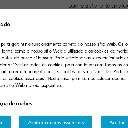
compacto e tecnol
proporcionam-lhe e
ideias.
dade
35 páginas A4 por minuto
s para garantir o funcionamento correto do nosso sítio Web. Os c
forma como o nosso sítio Web é utilizado e os cookies de mark
128 MB de memória padrão
tantes do nosso sítio Web. Pode selecionar as suas preferências 
ecionar “Aceitar todos os cookies” para continuar com todos os co
Impressão directa PDF a p
 com o armazenamento destes cookies no seu dispositivo. Pode re
 os cookies essenciais”. Neste caso, permite-nos colocar apenas
Tecnologia amiga do amb
Componentes de longa du
ção de cookies
Unidade duplex e conecti
a
Aceitar cookies essenciais
Aceitar 