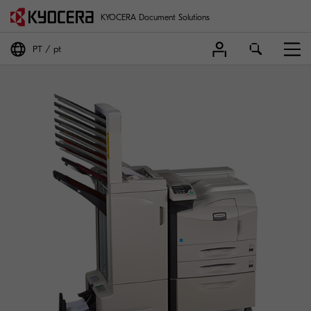
KYOCERA Document Solutions
PT
pt