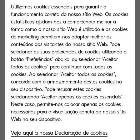
Utilizamos cookies essenciais para garantir o
Tempo de aquecimento
funcionamento correto do nosso sítio Web. Os cookies
60 seconds or less from power on
estatísticos ajudam-nos a compreender melhor a
forma como o nosso sítio Web é utilizado e os cookies
de marketing permitem-nos adaptar melhor os
Consumo de energia
conteúdos aos visitantes do nosso sítio Web. Pode
Printing: 710 W, Stand-by: 160 W, Sleep-
selecionar as suas preferências de cookies utilizando o
mode: 4.5 W
botão “Preferências” abaixo, ou selecionar “Aceitar
todos os cookies” para continuar com todos os
cookies. Ao selecionar “Aceitar todos os cookies”,
concorda com o armazenamento destes cookies no
seu dispositivo. Pode recusar estes cookies
selecionando “Aceitar apenas os cookies essenciais”.
Opções e consumíveis
Neste caso, permite-nos colocar apenas os cookies
necessários para a visualização correta do nosso sítio
Opções de manuseamento de papel
Veja aqui a nossa Declaração de cookies