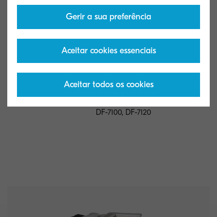
Gerir a sua preferência
SH-10
Tipo geral
Cartridge de agrafes
Aceitar cookies essenciais
Capacidade
3 x 5 000
(folhas)
Aceitar todos os cookies
Formato de papel
para DF-770, BF-730, DF-470,
DF-5100, DF-5110, DF-5120,
DF-7100, DF-7120