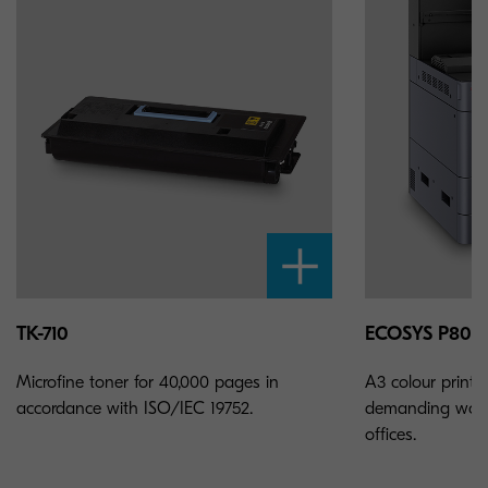
TK-710
ECOSYS P806
Microfine toner for 40,000 pages in
A3 colour printer
accordance with ISO/IEC 19752.
demanding work
offices.