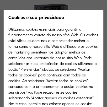
Cookies e sua privacidade
Utilizamos cookies essenciais para garantir o
funcionamento correto do nosso sítio Web. Os cookies
estatísticos ajudam-nos a compreender melhor a
forma como o nosso sítio Web é utilizado e os cookies
de marketing permitem-nos adaptar melhor os
conteúdos aos visitantes do nosso sítio Web. Pode
selecionar as suas preferências de cookies utilizando o
botão “Preferências” abaixo, ou selecionar “Aceitar
Tipo geral
todos os cookies” para continuar com todos os
cookies. Ao selecionar “Aceitar todos os cookies”,
Multifuncional a cores para formato A4
concorda com o armazenamento destes cookies no
seu dispositivo. Pode recusar estes cookies
Velocidade do motor
selecionando “Aceitar apenas os cookies essenciais”.
Até 45 páginas A4 por minuto em cores
Neste caso, permite-nos colocar apenas os cookies