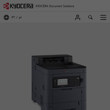
KYOCERA Document Solutions
PT
pt