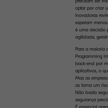
precisam ser in
optar por criar 
inovadoras revi
esperam menos. 
é uma decisão p
agilidade, geral
Para a maioria 
Programming Int
back-end por me
aplicativos, o 
Mas as empresas
as torna um ris
Não basta segui
segurança preci
É essencial gara