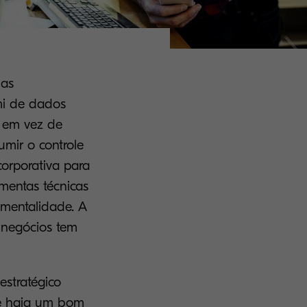
 as
mi de dados
s em vez de
mir o controle
corporativa para
mentas técnicas
mentalidade. A
 negócios tem
estratégico
ue haja um bom