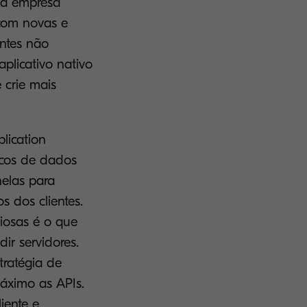
uma empresa
 com novas e
entes não
plicativo nativo
 crie mais
lication
ncos de dados
nelas para
s dos clientes.
iosas é o que
ir servidores.
tratégia de
áximo as APIs.
iente e