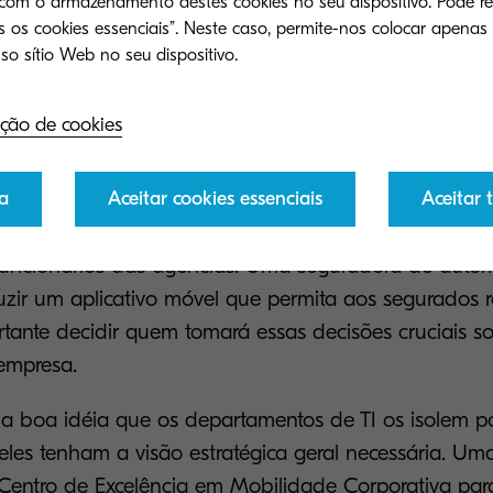
 com o armazenamento destes cookies no seu dispositivo. Pode re
 os cookies essenciais”. Neste caso, permite-nos colocar apenas
 as tecnologias certas é preciso
ção de cookies
cisam considerar quais tecnologias melhorarão o d
ida dos clientes ou melhorando a produtividade do p
a
Aceitar cookies essenciais
Aceitar 
dir, por exemplo, que um aplicativo móvel que permit
amente os salve de viagens que desperdiçam tempo, 
funcionários das agências. Uma seguradora de auto
uzir um aplicativo móvel que permita aos segurados r
rtante decidir quem tomará essas decisões cruciais s
empresa.
 boa idéia que os departamentos de TI os isolem p
eles tenham a visão estratégica geral necessária. U
Centro de Excelência em Mobilidade Corporativa para 