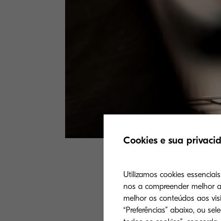
Cookies e sua privaci
Realizar uma tr
Utilizamos cookies essenciai
nos a compreender melhor a 
sua empresa pod
melhor os conteúdos aos visi
muitos imaginam
“Preferências” abaixo, ou sel
aumentar sua mo