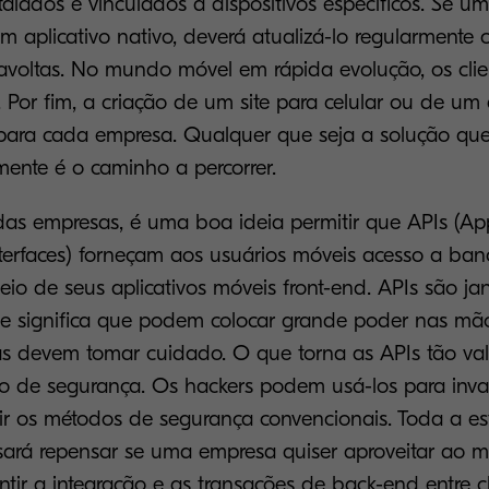
stalados e vinculados a dispositivos específicos. Se 
um aplicativo nativo, deverá atualizá-lo regularmente
ravoltas. No mundo móvel em rápida evolução, os cli
Por fim, a criação de um site para celular ou de um a
ara cada empresa. Qualquer que seja a solução que
mente é o caminho a percorrer.
das empresas, é uma boa ideia permitir que APIs (App
erfaces) forneçam aos usuários móveis acesso a ba
io de seus aplicativos móveis front-end. APIs são ja
que significa que podem colocar grande poder nas mão
 devem tomar cuidado. O que torna as APIs tão val
co de segurança. Os hackers podem usá-los para invad
r os métodos de segurança convencionais. Toda a es
sará repensar se uma empresa quiser aproveitar ao m
ntir a integração e as transações de back-end entre cl