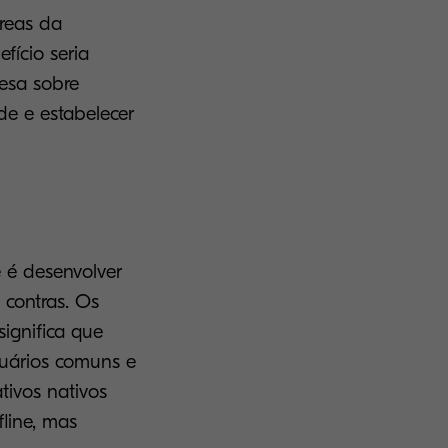
áreas da
fício seria
esa sobre
de e estabelecer
 é desenvolver
 contras. Os
significa que
suários comuns e
tivos nativos
fline, mas