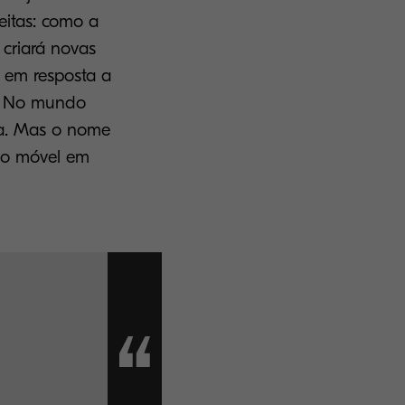
eitas: como a
 criará novas
s em resposta a
s. No mundo
ma. Mas o nome
do móvel em