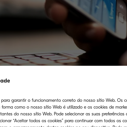
dade
ansformação digital para colher os benefícios em ter 
s para garantir o funcionamento correto do nosso sítio Web. Os c
forma como o nosso sítio Web é utilizado e os cookies de mark
e ser uma tarefa assustadora, mas pode ser mais fá
tantes do nosso sítio Web. Pode selecionar as suas preferências 
. Com planejamento e estratégia claros, qualquer 
ecionar “Aceitar todos os cookies” para continuar com todos os co
bilidade para expandir sua empresa sem grandes in