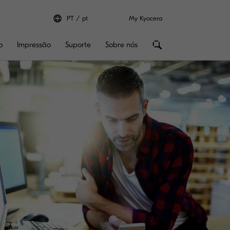
PT
pt
My Kyocera
o
Impressão
Suporte
Sobre nós