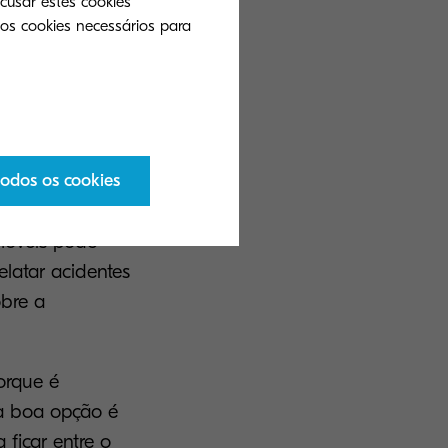
cusar estes cookies
 os cookies necessários para
esempenho,
essoal. Um
todos os cookies
a aos clientes
além de liberar
móveis pode
elatar acidentes
obre a
orque é
ma boa opção é
ficar entre o