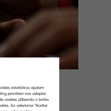
mobilidade na
ookies estatísticos ajudam-
eting permitem-nos adaptar
cil do que
de cookies utilizando o botão
empresa pode
okies. Ao selecionar “Aceitar
vestimentos.