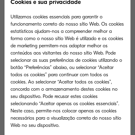
Cookies e sua privacidade
TWAIN scanner driver (TWAINScannerDriver_
v2.0.8106.zip)
Utilizamos cookies essenciais para garantir o
funcionamento correto do nosso sítio Web. Os cookies
19 MB
ZIP
estatísticos ajudam-nos a compreender melhor a
forma como o nosso sítio Web é utilizado e os cookies
de marketing permitem-nos adaptar melhor os
Scanner driver (TWAIN/
WIA) (2.0.8106/
2.2.2106)
conteúdos aos visitantes do nosso sítio Web. Pode
selecionar as suas preferências de cookies utilizando o
20 MB
ZIP
botão “Preferências” abaixo, ou selecionar “Aceitar
todos os cookies” para continuar com todos os
cookies. Ao selecionar “Aceitar todos os cookies”,
Status Monitor of KX driver pop-up a message box for
concorda com o armazenamento destes cookies no
‘toner low’ and ‘toner empty’message
seu dispositivo. Pode recusar estes cookies
(5.0.69.29)
selecionando “Aceitar apenas os cookies essenciais”.
180 KB
ZIP
Neste caso, permite-nos colocar apenas os cookies
necessários para a visualização correta do nosso sítio
KX driver (certified and signed by Microsoft) (7.1.0905)