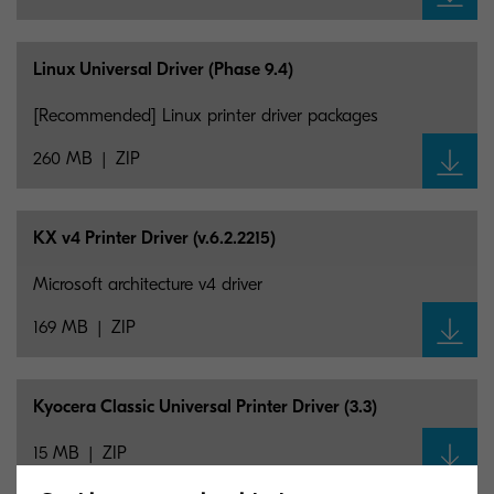
Linux Universal Driver (Phase 9.4)
[Recommended] Linux printer driver packages
260 MB
ZIP
KX v4 Printer Driver (v.6.2.2215)
Microsoft architecture v4 driver
169 MB
ZIP
Kyocera Classic Universal Printer Driver (3.3)
15 MB
ZIP