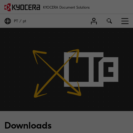
KYOCERA Document Solutions
PT
pt
Downloads