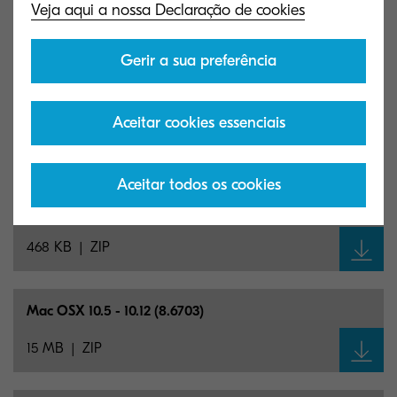
Veja aqui a nossa Declaração de cookies
37 MB
ZIP
Gerir a sua preferência
Classic KPDL/
PCL5 driver (certified and signed by
Kyocera) (8.1707/
2.1.0905)
Aceitar cookies essenciais
541 KB
ZIP
Aceitar todos os cookies
Linux PPD driver (8.1709)
468 KB
ZIP
Mac OSX 10.5 - 10.12 (8.6703)
15 MB
ZIP