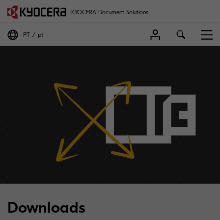
KYOCERA Document Solutions
PT
pt
Downloads