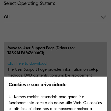
Select Operating System:
All
Move to User Support Page (Drivers for
TASKALFAMZ6001CI)
Click here to download
The User Support Page provides information on setup
methods, DVD contents, consumable replacement
procedures, and more. Please access the page to
Cookies e sua privacidade
download DVD contents such as Drivers, Utilities, and
User Manuals.
Utilizamos cookies essenciais para garantir o
funcionamento correto do nosso sítio Web. Os cookies
1 MB
PDF
estatísticos ajudam-nos a compreender melhor a