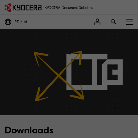
KYOCERA Document Solutions
PT
pt
Downloads