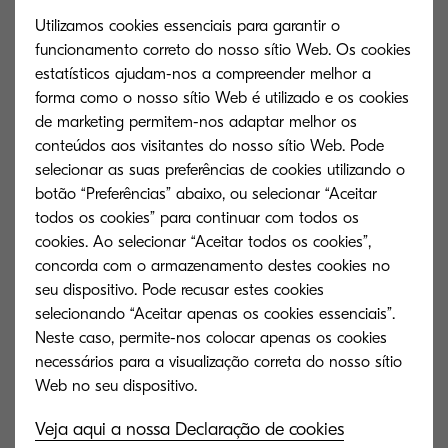
Utilizamos cookies essenciais para garantir o
funcionamento correto do nosso sítio Web. Os cookies
Linux Universal Driver (Phase 9.4)
estatísticos ajudam-nos a compreender melhor a
[Recommended] Linux printer driver packages
forma como o nosso sítio Web é utilizado e os cookies
de marketing permitem-nos adaptar melhor os
260 MB
ZIP
conteúdos aos visitantes do nosso sítio Web. Pode
selecionar as suas preferências de cookies utilizando o
botão “Preferências” abaixo, ou selecionar “Aceitar
Rede de Assistência
todos os cookies” para continuar com todos os
cookies. Ao selecionar “Aceitar todos os cookies”,
concorda com o armazenamento destes cookies no
Explore de que outras maneiras
seu dispositivo. Pode recusar estes cookies
selecionando “Aceitar apenas os cookies essenciais”.
podemos oferecer suporte para o seu
Neste caso, permite-nos colocar apenas os cookies
produto Kyocera.
necessários para a visualização correta do nosso sítio
Veja aqui a nossa Declaração de cookies