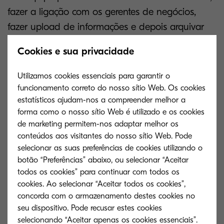
fazer a ligação com os gerentes de negócios,
fazer upload de informações e depois arquivar
para recuperação posteriormente. Quando há
Cookies e sua privacidade
erros, como inevitavelmente existem, é caro
corrigi-los. A empresa de inteligência de mercado,
Utilizamos cookies essenciais para garantir o
Aberdeen, calculou que as empresas mais
funcionamento correto do nosso sítio Web. Os cookies
estatísticos ajudam-nos a compreender melhor a
eficientes passaram uma média de 2,8 dias
forma como o nosso sítio Web é utilizado e os cookies
processando faturas ao custo de cerca de US $
de marketing permitem-nos adaptar melhor os
2,18, enquanto a média do setor ficou mais
conteúdos aos visitantes do nosso sítio Web. Pode
próxima de US $ 9,40. O segredo das empresas
selecionar as suas preferências de cookies utilizando o
botão “Preferências” abaixo, ou selecionar “Aceitar
com melhor desempenho? Automatizando o
todos os cookies” para continuar com todos os
processo, de preferência com a tecnologia em
cookies. Ao selecionar “Aceitar todos os cookies”,
nuvem.
concorda com o armazenamento destes cookies no
seu dispositivo. Pode recusar estes cookies
A tecnologia em nuvem
selecionando “Aceitar apenas os cookies essenciais”.